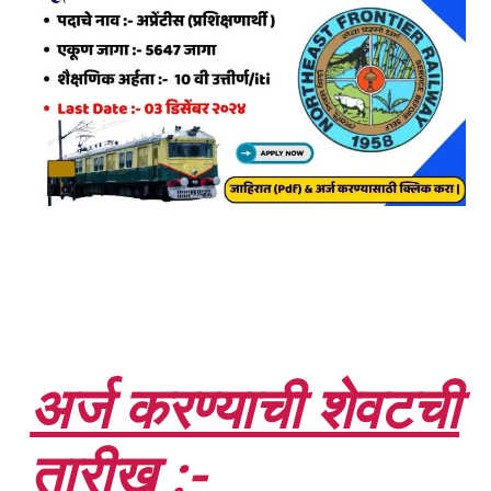
अर्ज करण्याची शेवटची
तारीख :-