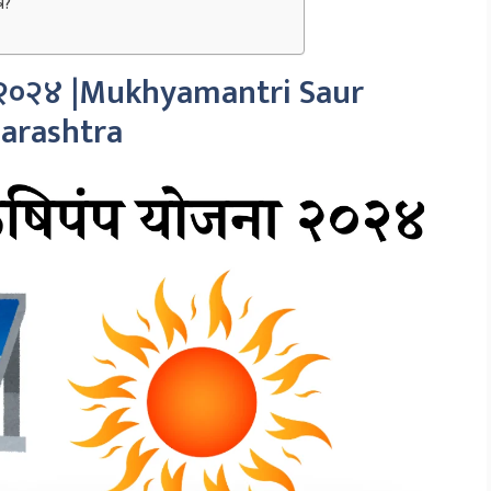
े?
जना २०२४ |Mukhyamantri Saur
arashtra