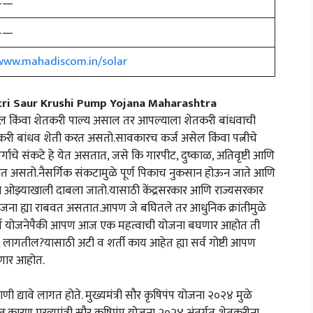
——
——
/www.mahadiscom.in/solar
antri Saur Krushi Pump Yojana Maharashtra
ल किंवा शेतकरी पाल्य असाल तर आपल्याला शेतकरी बांधवाची
करी बांधव शेती करत असतो.सावकारच कर्ज असेल किंवा पत्नीचे
सर्गाचे संकटे हे येत असतात, जसे कि गारपीट, दुष्काळ, अतिवृष्टी आणि
ात असतो.नैसर्गिक संकटामुळे पूर्ण पिकाच नुकसान होऊन जाते आणि
या ओझ्याखाली दाबला जातो.यासाठी केंद्रसरकार आणि राज्यसरकार
ोजना ह्या राबवत असतात.आपण जे बघितले तर आधुनिक क्रांतीमुळे
र्ण योजनेपैकी आपण आज एक महत्वाची योजना बघणार आहोत ती
रे लागतील?यासाठी अटी व शर्ती काय आहेत ह्या सर्व गोष्टी आपण
करणार आहोत.
ी द्यावे लागत होते. मुख्यमंत्री सौर कृषिपंप योजना २०२४ मुळे