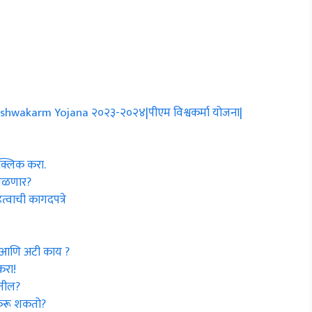
 Vishwakarm Yojana २०२३-२०२४|पीएम विश्वकर्मा योजना|
 क्लिक करा.
मिळणार?
त्वाची कागदपत्रे
हे आणि अटी काय ?
करा!
ळतील?
ज करू शकतो?