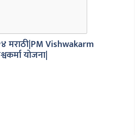
 २०२४ मराठी|PM Vishwakarm
वकर्मा योजना|