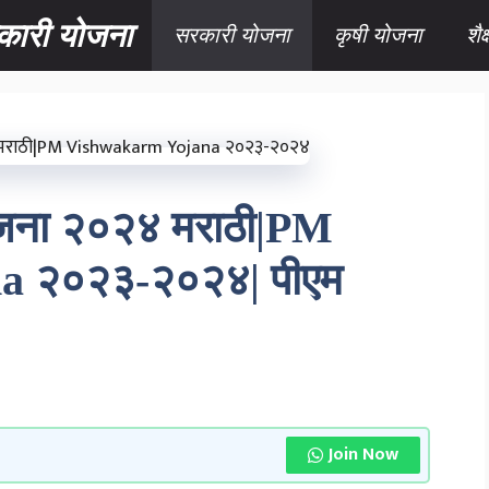
कारी योजना
सरकारी योजना
कृषी योजना
शै
 योजना २०२४ मराठी|PM
a २०२३-२०२४| पीएम
Join Now