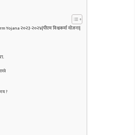
arm Yojana २०२३-२०२४|पीएम विश्वकर्मा योजना|
रा.
त्रे
काय ?