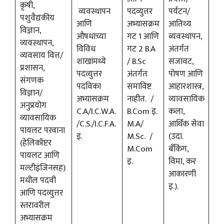
कृषी,
व्यवस्थापन
पदव्युत्तर
पर्यटन/
पशुवैद्यकीय
आणि
अभ्यासक्रम
आतिथ्य
विज्ञान,
औषधाच्या
गट 1 आणि
व्यवस्थापन,
व्यवस्थापन,
विविध
गट 2 B.A
अंतर्गत
व्यवसाय वित्त/
शाखांमध्ये
/ B.Sc
सजावट,
प्रशासन,
पदव्युत्तर
अंतर्गत
पोषण आणि
संगणक
पदविका
समाविष्ट
आहारशास्त्र,
विज्ञान/
अभ्यासक्रम
नाहीत. /
व्यावसायिक
अनुप्रयोग
C.A/I.C.W.A.
B.Com इ.
कला,
व्यावसायिक
/C.S./I.C.F.A.
M.A/
आर्थिक सेवा
पायलट परवाना
इ.
M.Sc. /
(उदा.
(हेलिकॉप्टर
M.Com
बँकिंग,
पायलट आणि
इ.
विमा, कर
मल्टीइंजिनसह)
आकारणी
मधील पदवी
इ.).
आणि पदव्युत्तर
स्तरावरील
अभ्यासक्रम