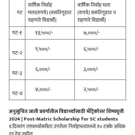
वार्षिक निर्वाह
वार्षिक निर्वाह भत्ता
गट
भत्ता(रुपये) (वसतिगृहात
(रुपये) वसतिगृहात न
राहणारे विद्यार्थी)
राहणारे विद्यार्थी)
गट-१
१३,५००/-
७,०००/-
९,५००/-
६,५००/-
गट-२
६,०००/-
३,०००/-
गट-३
४,०००/-
२,५००/-
गट-४
अनुसूचित जाती प्रवर्गातील विद्यार्थ्यांसाठी मॅट्रिकोत्तर शिष्यवृत्ती
2024 | Post-Matric Scholarship for SC students
१.दिव्यांग लाभार्थ्याकरिता उपरोक्त निर्वाहभत्यामध्ये १० टक्के अधिक
दर देय राहील.