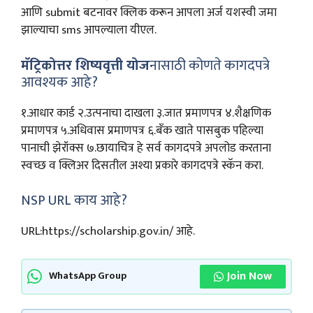
आणि submit बटनावर क्लिक करून आपला अर्ज यशस्वी जमा
झाल्याचा sms आपल्याला यीएल.
मॅट्रिकोत्तर शिष्यवृत्ती योज
नासाठी कोणते कागदपत्रे
आवश्यक आहे?
१.आधार कार्ड २.उत्पनाचा दाखला ३.जात प्रमाणपत्र ४.शैक्षणिक
प्रमाणपत्र ५.अधिवास प्रमाणपत्र ६.बँक खाते पासबुक पहिल्या
पानाची झेरॉक्स ७.छायाचित्र हे सर्व कागदपत्रे अपलोड करताना
स्वच्छ व क्लिअर दिसतील अश्या प्रकारे कागदपत्रे स्कॅन करा.
NSP URL काय आहे?
URL:https://scholarship.gov.in/ आहे.
Join Now
WhatsApp Group