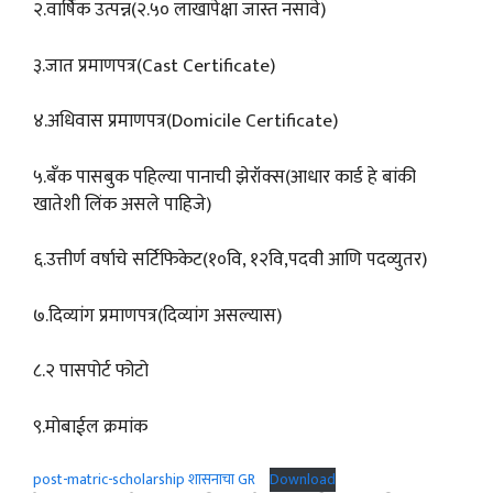
२.वार्षिक उत्पन्न(२.५० लाखापेक्षा जास्त नसावे)
३.जात प्रमाणपत्र(Cast Certificate)
४.अधिवास प्रमाणपत्र(Domicile Certificate)
५.बँक पासबुक पहिल्या पानाची झेरॉक्स(आधार कार्ड हे बांकी
खातेशी लिंक असले पाहिजे)
६.उत्तीर्ण वर्षाचे सर्टिफिकेट(१०वि, १२वि,पदवी आणि पदव्युतर)
७.दिव्यांग प्रमाणपत्र(दिव्यांग असल्यास)
८.२ पासपोर्ट फोटो
९.मोबाईल क्रमांक
post-matric-scholarship शासनाचा GR
Download