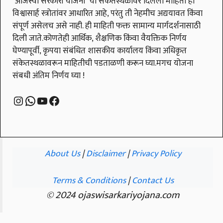
"ओजस्वी सरकारी योजना" या संकेतस्थळावर दिलेली माहिती ही
विश्वासार्ह स्त्रोतांवर आधारित आहे, परंतु ती नेहमीच अद्ययावत किंवा
संपूर्ण असेलच असे नाही. ही माहिती फक्त सामान्य मार्गदर्शनासाठी
दिली जाते.कोणतेही आर्थिक, शैक्षणिक किंवा वैयक्तिक निर्णय
घेण्यापूर्वी, कृपया संबंधित शासकीय कार्यालय किंवा अधिकृत
संकेतस्थळावरून माहितीची पडताळणी करून घ्या.मगच योजना
संबधी अंतिम निर्णय घ्या !
Instagram
WhatsApp
YouTube
Facebook
About Us
|
Disclaimer
|
Privacy Policy
Terms & Conditions
|
Contact Us
© 2024 ojaswisarkariyojana.com